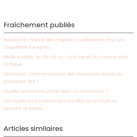
Fraîchement publiés
Adoptez le charme des chapeaux traditionnels chez une
chapellerie à Avignon
Mode durable : le rôle clé du coton bio et du chanvre dans
l’éthique
Tendance : comment porter des chaussures dorées au
printemps-été !!
Quelles chaussures porter avec un pantacourt ?
Découvrez les 4 baskets dont les filles de la mode ne
peuvent se passer
Articles similaires